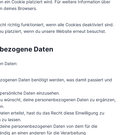
b
n ein Cookie platziert wird. Für weitere Information über
t
i
i
n
l
on deines Browsers.
c
n
g
z
o
h
g
e
c
a
t richtig funktioniert, wenn alle Cookies deaktiviert sind.
s
k
u platziert, wenn du unsere Website erneut besuchst.
s
enbezogene Daten
en Daten:
zogenen Daten benötigt werden, was damit passiert und
persönliche Daten einzusehen.
 du wünscht, deine personenbezogenen Daten zu ergänzen,
en.
ten erteilst, hast du das Recht diese Einwilligung zu
 zu lassen.
e deine personenbezogenen Daten von dem für die
ändig an einen anderen für die Verarbeitung